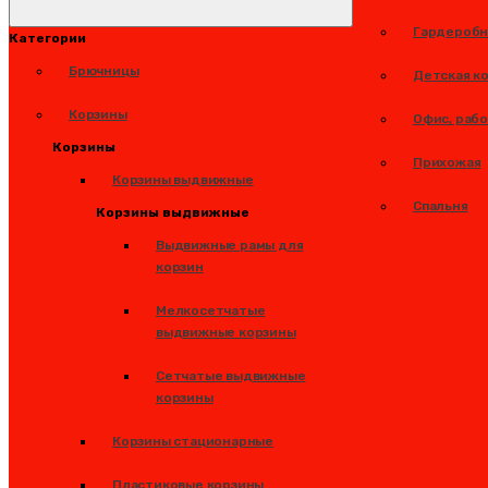
Гардеробн
Категории
Брючницы
Детская к
Корзины
Офис, раб
Корзины
Прихожая
Корзины выдвижные
Спальня
Корзины выдвижные
Выдвижные рамы для
корзин
Мелкосетчатые
выдвижные корзины
Сетчатые выдвижные
корзины
Корзины стационарные
Пластиковые корзины