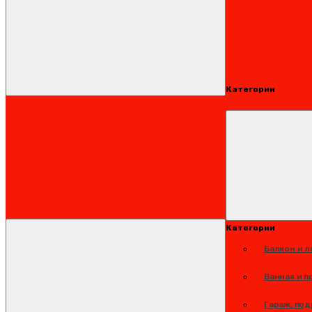
Категории
Примеры проектов
Комплектующие
Категории
Балкон и 
Ванная и п
Гараж, под