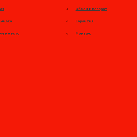
ая
Обмен и возврат
омната
Гарантия
очее место
Монтаж