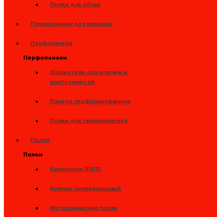
Полки для обуви
Перекладины для вешалок
Перфопанели
Перфопанели
Держатели для ключей и
инструментов
Панели перфорированные
Полки для перфопанелей
Полки
Полки
Крепления ЛДСП
Крючок универсальный
Металлические полки