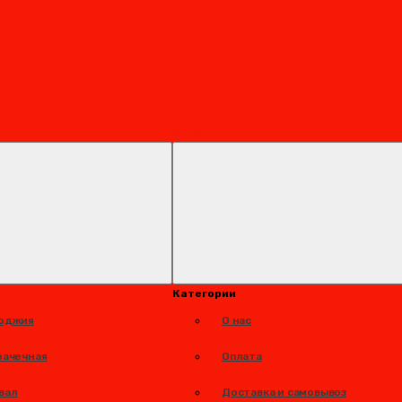
 Титан ГС
Информация
Категории
лоджия
О нас
рачечная
Оплата
вал
Доставка и самовывоз