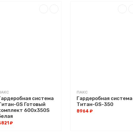
ПАКС
ПАКС
Гардеробная система
Гардеробная система
Титан-GS Готовый
Титан-GS-350
комплект 600х350S
8964 ₽
белая
4821 ₽