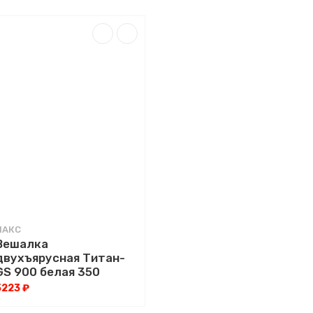
ПАКС
Вешалка
двухъярусная Титан-
GS 900 белая 350
5223 ₽