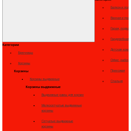
Балкон и лод
Ванная и пра
Гараж, подвал
Гардеробная
Категории
Детская комн
Брючницы
Офис, рабоче
Корзины
Прихожая
Корзины
Корзины выдвижные
Спальня
Корзины выдвижные
Выдвижные рамы для корзин
Мелкосетчатые выдвижные
корзины
Сетчатые выдвижные
корзины